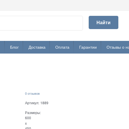
Найти
и
Блог
Доставка
Оплата
Гарантии
Отзывы о н
0 отзывов
Артикул:
1889
Размеры:
600
x
450