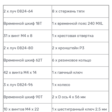
2 х луч 0824-64
8 х стержень тяги
Временной шкиф 18Т
1 х временной пояс 240 MXL
31 х винт М4 х 8
1 х крестовая отвертка
2 х луч 0824-80
2 х кронштейн P3
Временной шкиф 62Т
6 х резиновое кольцо
42 х винта M4 x 14
1 х гаечный ключ
3 х луч 0824-96
1 х колесо
Временной шкиф 90Т
2 х D ось 4 х 56 мм
10 х винтов М4 x 22
1 х шестигранный ключ 2,5 мм