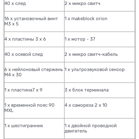
40 х след
2 х микро свитч
16 х установочный винт
1 х makeblock orion
М3 х 5
4 х пластины 3 х 6
1 х мотор - 37
40 х осевой след
2 х микро свитч-кабель
6 х нейлоновый стержень
1 х ультрозвуковой сенсор
М4 х 30
1 х пластина7 х 9
3 х блок терминала
1 х временной пояс 90
4 х самореза 2 х 10
MXL
1 х шестигранник
1 х двойной проводной
двигатель