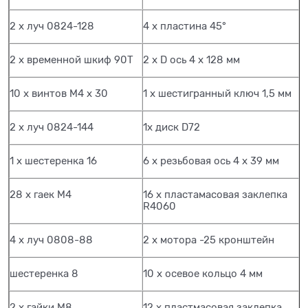
2 х луч 0824-128
4 х пластина 45°
2 х временной шкиф 90Т
2 х D ось 4 х 128 мм
10 х винтов М4 x 30
1 х шестигранный ключ 1,5 мм
2 х луч 0824-144
1х диск D72
1 х шестеренка 16
6 х резьбовая ось 4 х 39 мм
28 х гаек М4
16 х пластамасовая заклепка
R4060
4 х луч 0808-88
2 х мотора -25 кронштейн
шестеренка 8
10 х осевое кольцо 4 мм
2 х гайки М8
12 х пластмасовая заклепка