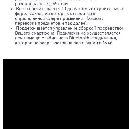
разнообразные действия.
Всего насчитывается 10 допустимых строительных
форм, каждая из которых относится к
определенной сфере применения (захват,
перевозка предметов и так далее).
Поддерживается управление сборкой посредством
Вашего смартфона. Подключение осуществляется
при помощи стабильного Bluetooth-соединения,
которое не разрывается на расстоянии в 15 м!