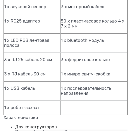
1 х звуковой сенсор
3 х моторный кабель
1 х RG25 адаптер
50 х пластмасовое кольцо 4 х
7 х 2 мм
1 х LED RGB лентовая
1 х bluetooth модуль
полоса
3 х RJ 25 кабель 20 см
3 х ферритовое кольцо
3 х RJ кабель 30 см
1 х микро свитч-скобка
1 х USB кабель
1 х последовательность
направления
1 х робот-захват
Характеристики
Для конструкторов