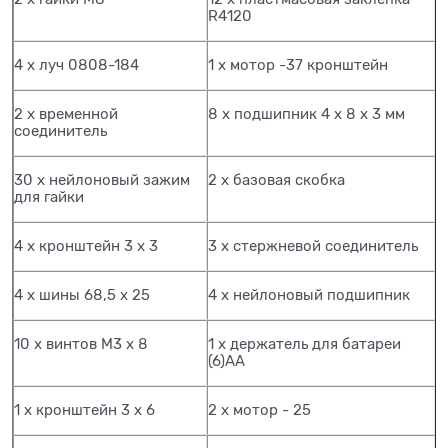
R4120
4 х луч 0808-184
1 х мотор -37 кронштейн
2 х временной
8 х подшипник 4 х 8 х 3 мм
соединитель
30 х нейлоновый зажим
2 х базовая скобка
для гайки
4 х кронштейн 3 х 3
3 х стержневой соединитель
4 х шины 68,5 х 25
4 х нейлоновый подшипник
10 х винтов М3 х 8
1 х держатель для батареи
(6)АА
1 х кронштейн 3 х 6
2 х мотор - 25