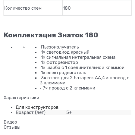
Количество схем
180
Комплектация Знаток 180
Пьезоизлучатель
1× светодиод красный
1× сигнальная интегральная схема
1× фоторезистор
1× шайба с 1 соединительной клеммой
1× электродвигатель
3× отсек для 2 батареек АА,4 × провод с
3 клеммами
• 7× провод с 2 клеммами
Характеристики
Для конструкторов
Возраст
(лет)
5+
Видео
Отзывы