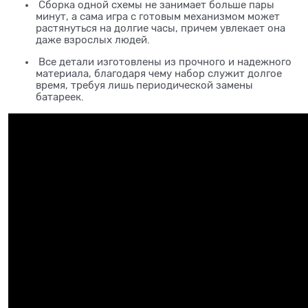
Сборка одной схемы не занимает больше пары
минут, а сама игра с готовым механизмом может
растянуться на долгие часы, причем увлекает она
даже взрослых людей.
Все детали изготовлены из прочного и надежного
материала, благодаря чему набор служит долгое
время, требуя лишь периодической замены
батареек.