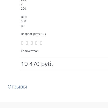
x
200
Вес:
500
гр.
Возраст (лет):
10+
Количество:
19 470
 руб.
Отзывы