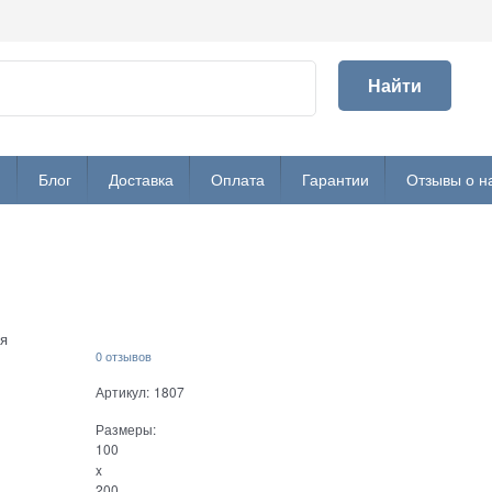
Найти
и
Блог
Доставка
Оплата
Гарантии
Отзывы о н
я
0 отзывов
Артикул:
1807
Размеры:
100
x
200