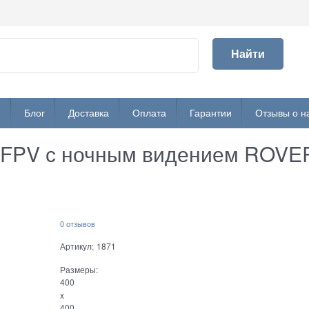
Найти
и
Блог
Доставка
Оплата
Гарантии
Отзывы о н
 FPV с ночным видением ROVER
0 отзывов
Артикул:
1871
Размеры:
400
x
400