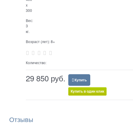
x
300
Вес:
3
кг.
Возраст (лет):
8+
Количество:
29 850
 руб.
Купить
Купить в один клик
Отзывы