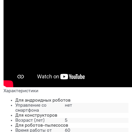
Характеристики
Для андроидных роботов
Управление со
нет
смартфона
Для конструкторов
Возраст
(лет)
5
Для роботов-пылесосов
Время работы от
60