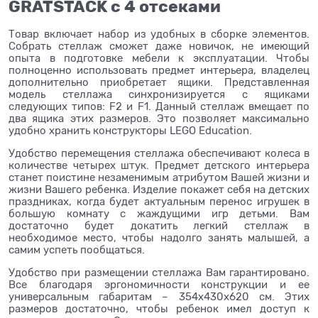
GRATSTACK с 4 отсеками
Товар включает набор из удобных в сборке элементов.
Собрать стеллаж сможет даже новичок, не имеющий
опыта в подготовке мебели к эксплуатации. Чтобы
полноценно использовать предмет интерьера, владелец
дополнительно приобретает ящики. Представленная
модель стеллажа синхронизируется с ящиками
следующих типов: F2 и F1. Данный стеллаж вмещает по
два ящика этих размеров. Это позволяет максимально
удобно хранить конструкторы LEGO Education.
Удобство перемещения стеллажа обеспечивают колеса в
количестве четырех штук. Предмет детского интерьера
станет поистине незаменимым атрибутом Вашей жизни и
жизни Вашего ребенка. Изделие покажет себя на детских
праздниках, когда будет актуальным перенос игрушек в
большую комнату с жаждущими игр детьми. Вам
достаточно будет докатить легкий стеллаж в
необходимое место, чтобы надолго занять малышей, а
самим успеть пообщаться.
Удобство при размещении стеллажа Вам гарантировано.
Все благодаря эргономичности конструкции и ее
универсальным габаритам – 354х430х620 см. Этих
размеров достаточно, чтобы ребенок имел доступ к