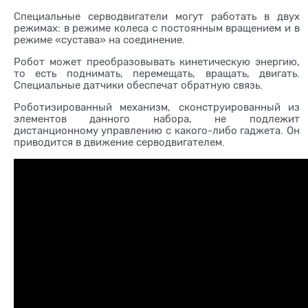
Специальные серводвигатели могут работать в двух
режимах: в режиме колеса с постоянным вращением и в
режиме «сустава» на соединение.
Робот может преобразовывать кинетическую энергию,
то есть поднимать, перемещать, вращать, двигать.
Специальные датчики обеспечат обратную связь.
Роботизированный механизм, сконструированный из
элементов данного набора, не подлежит
дистанционному управлению с какого-либо гаджета. Он
приводится в движение серводвигателем.