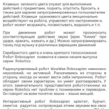
Клавиши зеленого цвета служат для выполнения
действий с предметами, поднять, опустить, бросить, а
также для заранее запрограммированных пользователем
действий. Клавиши оранжевого цвета эмоционально
воздействуют на робота, управляют его настроением и,
робот может возражать, посвистывать, вздыхать и т.п.
При движении робот может произносить
соответствующие действию звуки (крик "Кииия" при
ударе, крякать, кхекать и др.) Можно запрограммировать
танец под музыку в различных вариациях движений
Серебристого цвета и очень крепкого телосложения
Робот Robosapien появился в самом начале выпуска
серии Robotics .
Радиоуправляемый робот WowWee Robosapien немножко
неуклюжий, но активный. Раскачиваясь из стороны в
сторону, иногда он может вести себя неприлично. Робот
обладает своим характером, он умеет разговаривать. У
этого замечательного представителя робототехники из
серии Robotics нет проблем с пониманием и переводом.
Он говорит на всем понятно языке – языке эмоций.
Интерактивный робот Robosapien кряхтит, бурчит,
смеется, радуется, сопровождая этими звуками все свои