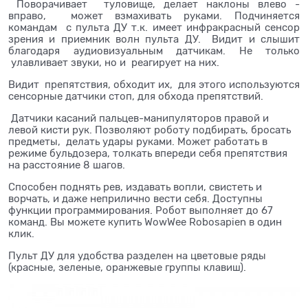
Поворачивает туловище, делает наклоны влево -
вправо, может взмахивать руками. Подчиняется
командам с пульта ДУ т.к. имеет инфракрасный сенсор
зрения и приемник волн пульта ДУ. Видит и слышит
благодаря аудиовизуальным датчикам. Не только
улавливает звуки, но и реагирует на них.
Видит препятствия, обходит их, для этого используются
сенсорные датчики стоп, для обхода препятствий.
Датчики касаний пальцев-манипуляторов правой и
левой кисти рук. Позволяют роботу подбирать, бросать
предметы, делать удары руками. Может работать в
режиме бульдозера, толкать впереди себя препятствия
на расстояние 8 шагов.
Способен поднять рев, издавать вопли, свистеть и
ворчать, и даже неприлично вести себя. Доступны
функции программирования. Робот выполняет до 67
команд. Вы можете купить WowWee Robosapien в один
клик.
Пульт ДУ для удобства разделен на цветовые ряды
(красные, зеленые, оранжевые группы клавиш).