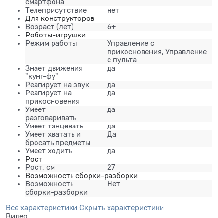
смартфона
Телеприсутствие
нет
Для конструкторов
Возраст
(лет)
6+
Роботы-игрушки
Режим работы
Управление с
прикосновения, Управление
с пульта
Знает движения
да
"кунг-фу"
Реагирует на звук
да
Реагирует на
да
прикосновения
Умеет
да
разговаривать
Умеет танцевать
да
Умеет хватать и
Да
бросать предметы
Умеет ходить
да
Рост
Рост, см
27
Возможность сборки-разборки
Возможность
Нет
сборки-разборки
Все характеристики
Скрыть характеристики
Видео