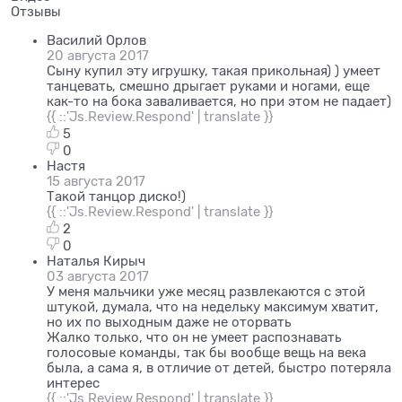
Отзывы
Василий Орлов
20 августа 2017
Сыну купил эту игрушку, такая прикольная) ) умеет
танцевать, смешно дрыгает руками и ногами, еще
как-то на бока заваливается, но при этом не падает)
{{ ::'Js.Review.Respond' | translate }}
5
0
Настя
15 августа 2017
Такой танцор диско!)
{{ ::'Js.Review.Respond' | translate }}
2
0
Наталья Кирыч
03 августа 2017
У меня мальчики уже месяц развлекаются с этой
штукой, думала, что на недельку максимум хватит,
но их по выходным даже не оторвать
Жалко только, что он не умеет распознавать
голосовые команды, так бы вообще вещь на века
была, а сама я, в отличие от детей, быстро потеряла
интерес
{{ ::'Js.Review.Respond' | translate }}