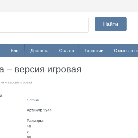
Найти
и
Блог
Доставка
Оплата
Гарантии
Отзывы о н
а – версия игровая
ка – версия игровая
а
1 отзыв
Артикул:
1944
Размеры:
40
x
60