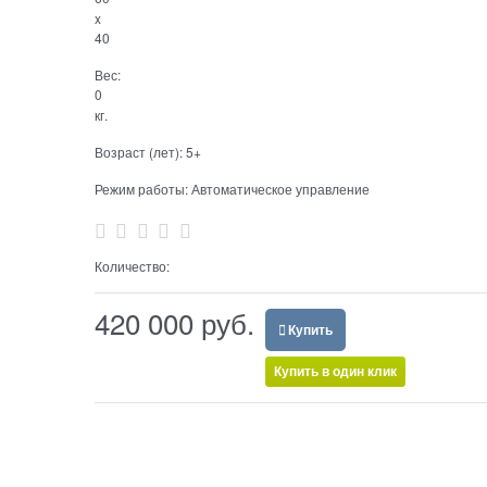
x
40
Вес:
0
кг.
Возраст (лет):
5+
Режим работы:
Автоматическое управление
Количество:
420 000
 руб.
Купить
Купить в один клик