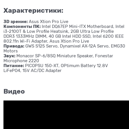
Характеристики:
3D зрение:
Asus Xtion Pro Live
Компоненты ПК:
Intel DQ67EP Mini-ITX Motherboard, Intel
i3-2100T & Low Profile Heatsink, 2GB Ultra Low Profile
DDR3 1333MHz DIMM, 40 GB Intel HDD SSD, Intel 6200 IEEE
802.11n Wi-Fi Adapter, Asus Xtion Pro Live
Привода:
GWS S125 Servo, Dynamixel AX-12A Servo, EMG30
Motors
Звук:
Monacor SP-6/8SQ Miniature Speaker, Fonestar
Microphone 2220
Питание:
PICOPSU 150-XT, OPtimum Battery 12.8V
LiFePO4, 15V AC/DC Adapter
Видео