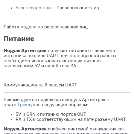
Face recognition
— Распознавание лиц.
Работа модели по распознаванию лиц
Питание
Модуль Артинтрек
получает питание от внешнего
источника по шине UART, для полноценной работы
необходимо использовать источник питания
напряжением 5V и силой тока 3А.
Коммуникационный разъем UART
Рекомендуется подключать модуль Артинтрек к
плате
Трекдуино
следующим образом:
5V и GRN к питанию портов OUT
RX и TX к соответствующим на пате разъему UART
Модуль Артинтрек
снабжен системой охлаждения как
графического ускорителя так и внутреннего процессора.