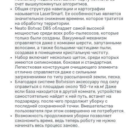
счет вышеупомянутых алгоритмов.
Общая структура навигации и картографии
называется LaserSmart. Ее особенностью является
значительное снижение времени, которое тратится
на обработку территории.
Neato Botvac D85 обладает самой высокой
мощностью среди всех робо-пылесосов, которые
только были созданы. Вакуумный механизм
справляется даже с комками шерсти, запутанными
волосами, а также большими частицами пыли,
создавая в помещении кристальную чистоту.
Набор включает несколько щеток, среди которых
имеются силиконовая, боковая и стандартная.
Лепестковая конструкция очищающего элемента
отлично справляется даже с сильными
загрязнениями по типу рассыпанной земли, песка.
Благодаря системе Botvision аксессуару под силу
справиться с площадью около 150-ти кв.м! Даже
если база находится в другой комнате, устройство
самостоятельно найдет к ней путь, встанет на
подзарядку, после чего продолжит уборку с
последней сохраненной точки. Вмешательства
пользователя при этом совершенно не потребуется.
Возможность продолжения уборки позволяет
сэкономить время, ведь теперь роботу не нужно
начинать весь процесс заново.