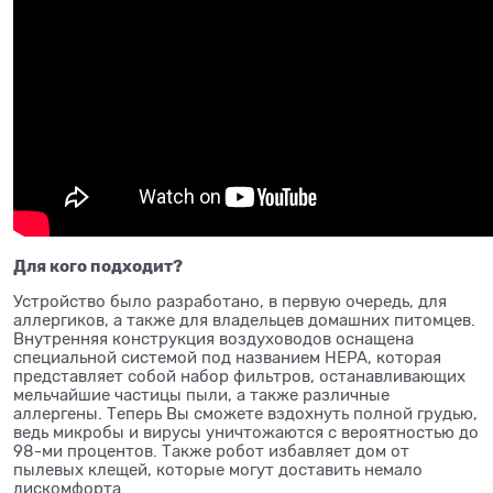
Для кого подходит?
Устройство было разработано, в первую очередь, для
аллергиков, а также для владельцев домашних питомцев.
Внутренняя конструкция воздуховодов оснащена
специальной системой под названием HEPA, которая
представляет собой набор фильтров, останавливающих
мельчайшие частицы пыли, а также различные
аллергены. Теперь Вы сможете вздохнуть полной грудью,
ведь микробы и вирусы уничтожаются с вероятностью до
98-ми процентов. Также робот избавляет дом от
пылевых клещей, которые могут доставить немало
дискомфорта.