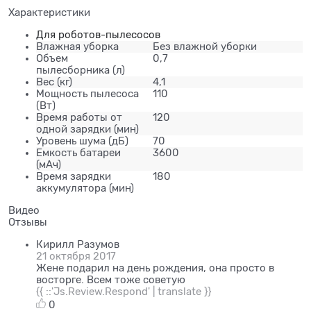
Характеристики
Для роботов-пылесосов
Влажная уборка
Без влажной уборки
Объем
0,7
пылесборника (л)
Вес (кг)
4,1
Мощность пылесоса
110
(Вт)
Время работы от
120
одной зарядки (мин)
Уровень шума (дБ)
70
Емкость батареи
3600
(мАч)
Время зарядки
180
аккумулятора (мин)
Видео
Отзывы
Кирилл Разумов
21 октября 2017
Жене подарил на день рождения, она просто в
восторге. Всем тоже советую
{{ ::'Js.Review.Respond' | translate }}
0