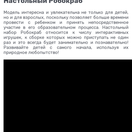
Настольный Робокраб
Модель интересна и увлекательна не только для детей,
но и для взрослых, поскольку позволяет больше времени
провести с ребенком и принять непосредственное
участие в его образовательном процесса. Настольный
набор Робокраб относится к числу интерактивных
игрушек, к сборке которых можно приступать не один
раз и это всегда будет занимательно и познавательно!
Развивайте детей с самого начала, используя их
природное любопытство!