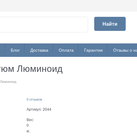
Найти
и
Блог
Доставка
Оплата
Гарантии
Отзывы о н
стюм Люминоид
 Люминоид
0 отзывов
Артикул:
2044
Вес:
0
кг.