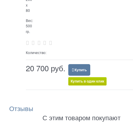
x
80
Вес:
500
гр.
Количество:
20 700
 руб.
Купить
Купить в один клик
Отзывы
С этим товаром покупают