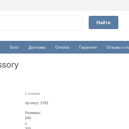
Найти
и
Блог
Доставка
Оплата
Гарантии
Отзывы о н
ssory
0 отзывов
Артикул:
3782
Размеры:
200
x
200