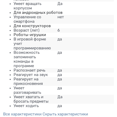
Умеет вращать
Да
корпусом
Для андроидных роботов
Управление со
нет
смартфона
Для конструкторов
Возраст
(лет)
6
Роботы-игрушки
В игровой форме
да
учит
программированию
Возможность
да
запоминать
команды в
программе
Распознает речь
да
Реагирует на звук
да
Реагирует на
да
прикосновения
Умеет
да
разговаривать
Умеет хватать и
Да
бросать предметы
Умеет ходить
да
Все характеристики
Скрыть характеристики