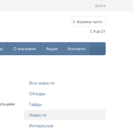
Войти
Корзина:
пусто
С 9 до 21
ас
О магазине
Акции
Контакты
Все новости
Обзоры
Гайды
дельцами
Новости
Интересное
у