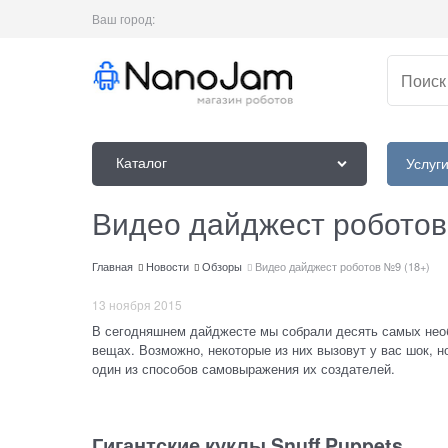
Ваш город:
Каталог
Услуг
Видео дайджест роботов
Главная
Новости
Обзоры
Видео дайджест роботов №9 (18+)
13 ноября 2015
В сегодняшнем дайджесте мы собрали десять самых нео
вещах. Возможно, некоторые из них вызовут у вас шок, н
один из способов самовыражения их создателей.
Гигантские куклы Snuff Puppets