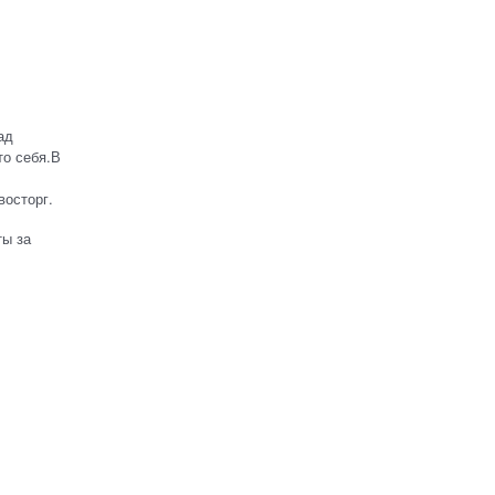
ад
то себя.В
восторг.
ты за