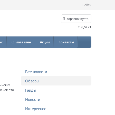
Войти
Корзина:
пусто
С 9 до 21
ас
О магазине
Акции
Контакты
Все новости
Обзоры
многих
Гайды
к как это
Новости
Интересное