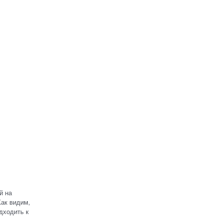
й на
Как видим,
дходить к