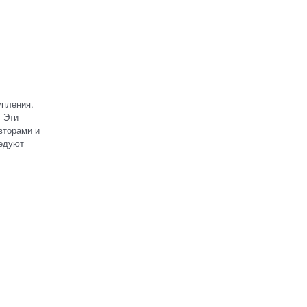
упления.
. Эти
вторами и
ледуют