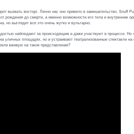
орот вызвать восторг. Лично нас оно привело в замешательство. Snuff Pu
от рождения до смерти, а именно возможности его тела и внутренние ор
а, но выглядит все это очень жутко и вульгарно.
радостью наблюдают за происходящим и даже участвуют в процессе. Но 
 на уличных площадях, но и устраивают театрализованные спектакли на 
трели вживую на такое представление?