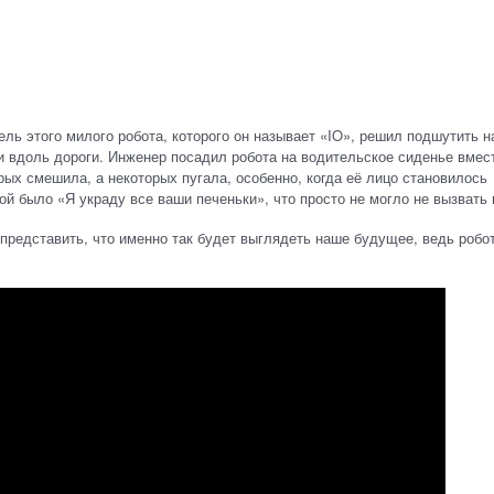
ль этого милого робота, которого он называет «IO», решил подшутить н
вдоль дороги. Инженер посадил робота на водительское сиденье вмес
рых смешила, а некоторых пугала, особенно, когда её лицо становилось
 было «Я украду все ваши печеньки», что просто не могло не вызвать 
представить, что именно так будет выглядеть наше будущее, ведь робо