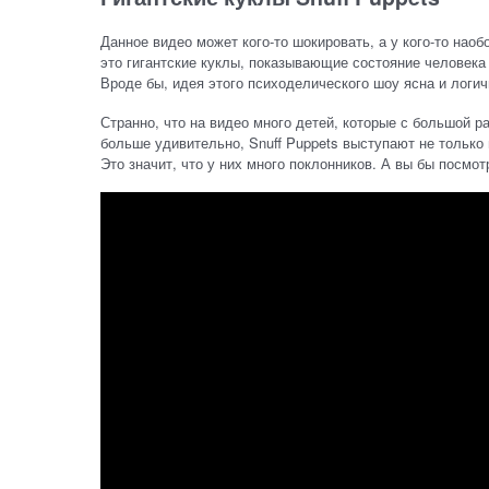
Данное видео может кого-то шокировать, а у кого-то наоб
это гигантские куклы, показывающие состояние человека 
Вроде бы, идея этого психоделического шоу ясна и логичн
Странно, что на видео много детей, которые с большой 
больше удивительно, Snuff Puppets выступают не только
Это значит, что у них много поклонников. А вы бы посмо