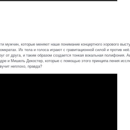
вяти мужчин, которые меняют наше понимание концертного хорового выст
мкратах. Их тела и голоса играют с гравитационной силой и против неё
г от друга, и таким образом создается тонкая вокальная полифония. А
ндре и Мишель Декостер, которые с помощью этого принципа пения исс
вучит неплохо, правда?