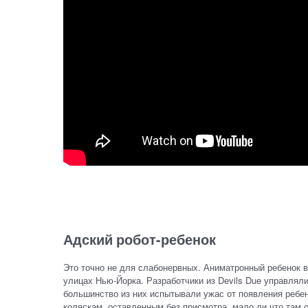
Адский робот-ребенок
Это точно не для слабонервных. Аниматронный ребенок 
улицах Нью-Йорка. Разработчики из Devils Due управлял
большинство из них испытывали ужас от появления ребенк
коляскам, оставленным без присмотра, мало ли что там 