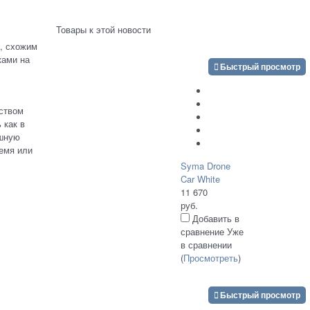
Товары к этой новости
м, схожим
ками на
Быстрый просмотр
бством
 как в
ушную
ремя или
Syma Drone
Car White
11 670
руб.
Добавить в
сравнение
Уже
в сравнении
(
Просмотреть
)
Быстрый просмотр