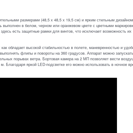
ельными размерами (48,5 х 48,5 х 19,5 см) и ярким стильным дизайно
ь выполнен в белом, черном или оранжевом цвете с цветными маркиров
 здесь есть защитные рамки для винтов, что исключает возможность их
 как обладает высокой стабильностью в полете, маневренностью и удо
 выполнять флипы и повороты на 360 градусов. Аппарат можно запускать
тельных порывах ветра. Бортовая камера на 2 МП позволяет вести возд
0 м. Благодаря яркой LED-подсветке его можно использовать в ночное в