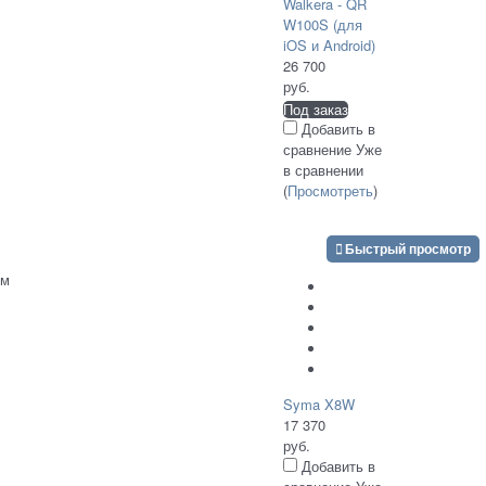
Walkera - QR
W100S (для
iOS и Android)
26 700
руб.
Под заказ
Добавить в
сравнение
Уже
в сравнении
(
Просмотреть
)
Быстрый просмотр
им
Syma X8W
17 370
руб.
Добавить в