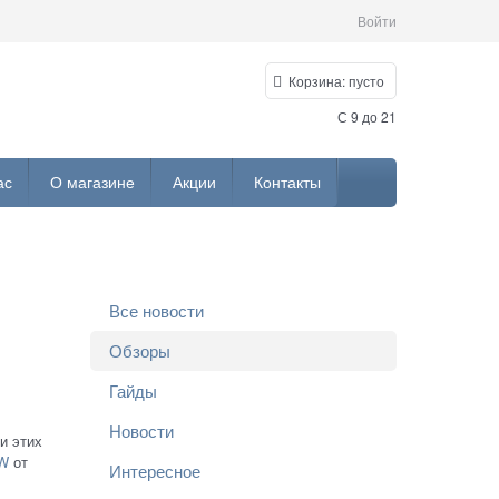
Войти
Корзина:
пусто
С 9 до 21
ас
О магазине
Акции
Контакты
Все новости
Обзоры
Гайды
Новости
и этих
8W
от
Интересное