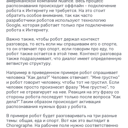
американской компании Nuance. Весь процесс
распознавания происходит оффлайн - подключение
робота к Интернету не требуется. На это стоит
обратить особое внимание, так как часто
разработчики роботов используют технологию
Google, которая работает только при подключении
робота к Интернету.
Важно также, чтобы робот держал контекст
разговора, то есть если мы спрашиваем его о спорте,
то он отвечает про спорт, если говорим про еду, то
робот также остается в этой теме. Контекст разговора
также подразумевает, что диалог имеет определенную
ветвистую структуру.
Например в приведенном примере робот спрашивает
человека "Как дела?" Человек отвечает: "Мне грустно"
и робот говорит человеку, чтобы тот не грустил. Если
человек просто произнесет фразу "Мне грустно", то
робот не отреагирует на нее. Реакция на эту фразу со
стороны робота последует только после вопроса "Как
дела?".Таким образом происходит активация
распознавания нужных фраз у робота.
В примере робот будет разговаривать на три разные
темы: общая, еда и спорт. Вот как это выглядит в
Choregraphe. На рабочее поле нужно соответственно