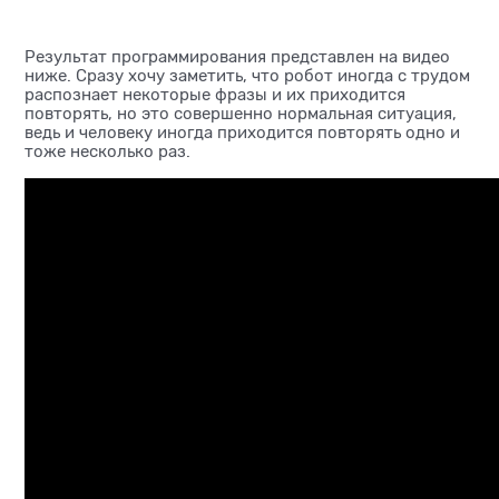
Результат программирования представлен на видео
ниже. Сразу хочу заметить, что робот иногда с трудом
распознает некоторые фразы и их приходится
повторять, но это совершенно нормальная ситуация,
ведь и человеку иногда приходится повторять одно и
тоже несколько раз.