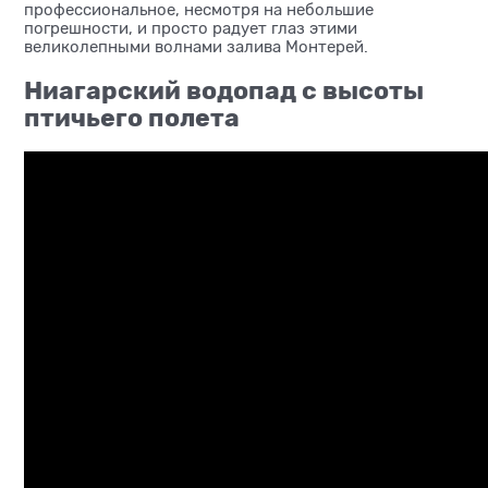
профессиональное, несмотря на небольшие
погрешности, и просто радует глаз этими
великолепными волнами залива Монтерей.
Ниагарский водопад с высоты
птичьего полета