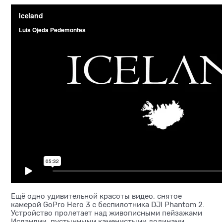
Ещё одно удивительной красоты видео, снятое
камерой GoРro Hero 3 с беспилотника DJI Phantom 2.
Устройство пролетает над живописными пейзажами
Исландии, пустынными каменистыми долинами,