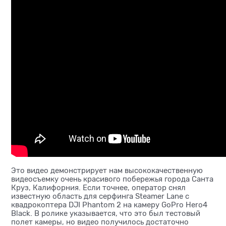
Это видео демонстрирует нам высококачественную
видеосъемку очень красивого побережья города Санта
Круз, Калифорния. Если точнее, оператор снял
известную область для серфинга Steamer Lane с
квадрокоптера DJI Phantom 2 на камеру GoPro Hero4
Black. В ролике указывается, что это был тестовый
полет камеры, но видео получилось достаточно