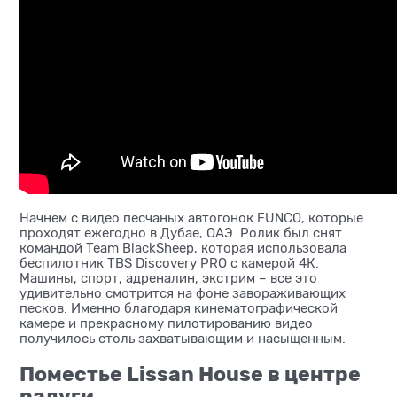
Начнем с видео песчаных автогонок FUNCO, которые
проходят ежегодно в Дубае, ОАЭ. Ролик был снят
командой Team BlackSheep, которая использовала
беспилотник TBS Discovery PRO с камерой 4К.
Машины, спорт, адреналин, экстрим – все это
удивительно смотрится на фоне завораживающих
песков. Именно благодаря кинематографической
камере и прекрасному пилотированию видео
получилось столь захватывающим и насыщенным.
Поместье Lissan House в центре
радуги