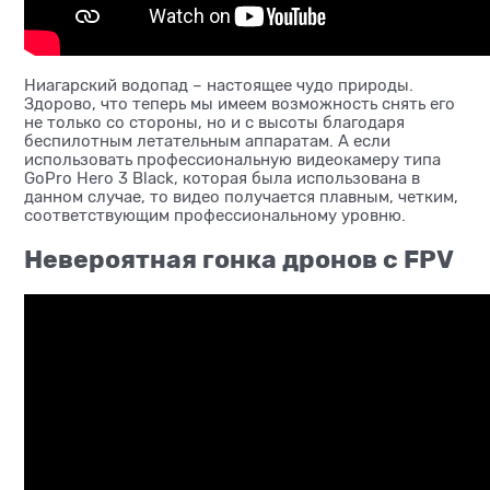
Ниагарский водопад – настоящее чудо природы.
Здорово, что теперь мы имеем возможность снять его
не только со стороны, но и с высоты благодаря
беспилотным летательным аппаратам. А если
использовать профессиональную видеокамеру типа
GoPro Hero 3 Black, которая была использована в
данном случае, то видео получается плавным, четким,
соответствующим профессиональному уровню.
Невероятная гонка дронов с FPV