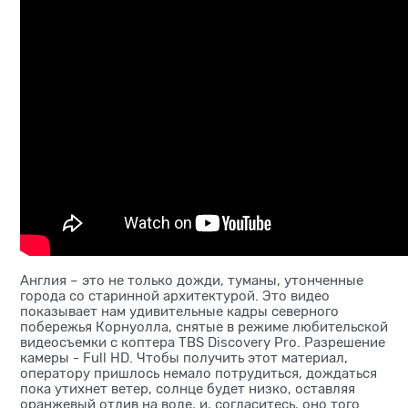
Англия – это не только дожди, туманы, утонченные
города со старинной архитектурой. Это видео
показывает нам удивительные кадры северного
побережья Корнуолла, снятые в режиме любительской
видеосъемки с коптера TBS Discovery Pro. Разрешение
камеры - Full HD. Чтобы получить этот материал,
оператору пришлось немало потрудиться, дождаться
пока утихнет ветер, солнце будет низко, оставляя
оранжевый отлив на воде, и, согласитесь, оно того