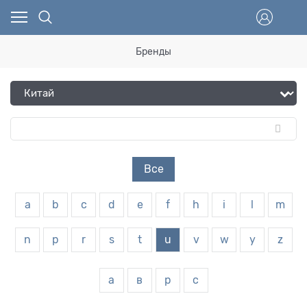
Бренды
Все
a
b
c
d
e
f
h
i
l
m
n
p
r
s
t
u
v
w
y
z
а
в
р
с