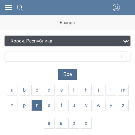
Бренды
Все
a
b
c
d
e
f
h
i
l
m
n
p
r
s
t
u
v
w
y
z
а
в
р
с