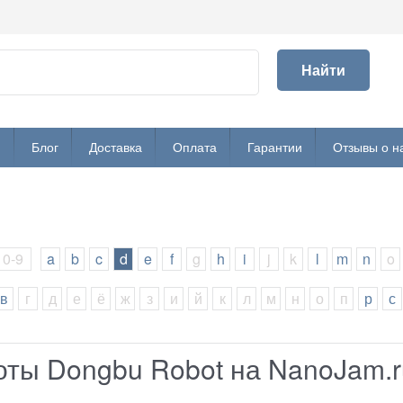
Найти
и
Блог
Доставка
Оплата
Гарантии
Отзывы о н
0-9
a
b
c
d
e
f
g
h
i
j
k
l
m
n
o
в
г
д
е
ё
ж
з
и
й
к
л
м
н
о
п
р
с
оты Dongbu Robot на NanoJam.r