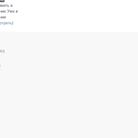
авить в
ние
Уже в
нии
отреть
)
ях
е