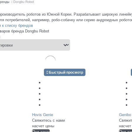
ренды
Dongbu Robot
производитель роботов из Южной Кореи. Разрабатывает широкую линейк
ля потребителей, например, робо-собачку или серию андроидных робото
 к списку брендов
варов бренда Dongbu Robot
:
Быстрый просмотр
Hovis Genie
Genibo
Свяжитесь с нами
Свяжит
насчет цены
насчет
Под заказ
Под за