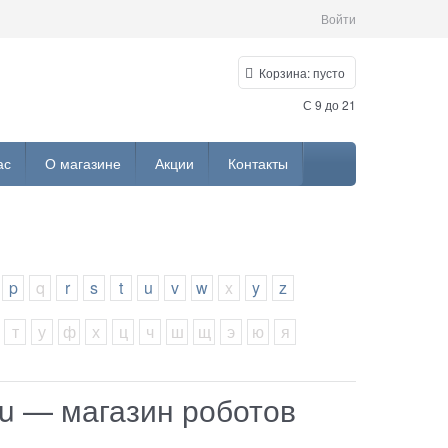
Войти
Корзина:
пусто
С 9 до 21
ас
О магазине
Акции
Контакты
p
q
r
s
t
u
v
w
x
y
z
т
у
ф
х
ц
ч
ш
щ
э
ю
я
u — магазин роботов