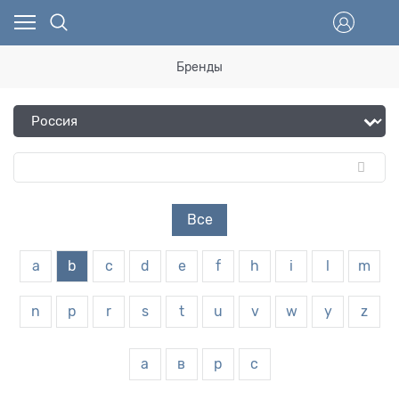
Бренды
Все
a
b
c
d
e
f
h
i
l
m
n
p
r
s
t
u
v
w
y
z
а
в
р
с