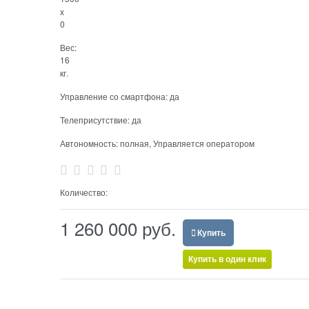
x
0
Вес:
16
кг.
Управление со смартфона:
да
Телеприсутствие:
да
Автономность:
полная, Управляется оператором
Количество:
1 260 000
 руб.
Купить
Купить в один клик