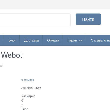
Найти
и
Блог
Доставка
Оплата
Гарантии
Отзывы о н
 Webot
bot
0 отзывов
Артикул:
1666
Размеры:
0
x
1500